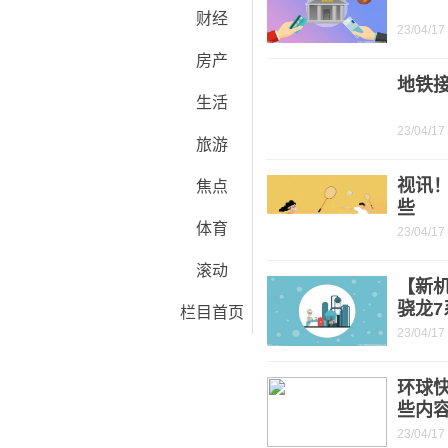
财经
23/04/17
房产
地铁
生活
23/04/17
旅游
视讯
焦点
些
体育
23/04/17
滚动
【新机
骁龙7
栏目首页
23/04/17
环球
些内
23/04/17