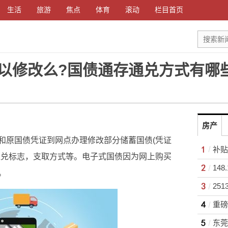
生活
旅游
焦点
体育
滚动
栏目首页
以修改么?国债通存通兑方式有哪
房产
和原国债凭证到网点办理修改部分储蓄国债(凭证
补贴
通兑标志，支取方式等。电子式国债因为网上购买
。
25
重磅
东莞