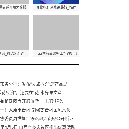
通街道开展为企服
便秘吃什么水果最好_推荐
词语_称怎么组词
以亚太赫兹频率工作的机电
东省分行：发布“文旅振兴贷”产品助
赏花经济”，还要在“花”本身做文章
有邮政网点开通旅游“一卡通”服务
一！太原市晋祠博物馆“晋祠国风文化
协委员周世虹：铁路退票费应公开听证
日至4月5日 山西省多家景区推出优惠活动