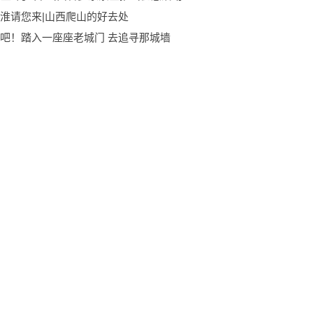
淮请您来|山西爬山的好去处
吧！踏入一座座老城门 去追寻那城墙