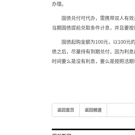
办理。
国债兑付可代办，需携带双人有效
当期国债提前兑取条件计息，并且要按
国债起购金额为100元，以100
债之后，尽量持有到期兑付，因为利息
时间要么是没有利息，要么是按照活期
关键词：
国债通存
通兑标志
通兑
返回首页
返回频道