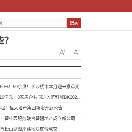
搜索
些？
50%！50余盘！长沙楼市本月迎来推盘潮
148.16亿元！8家房企共同进入滨科城BK202201号
13起！恒大地产集团新增开庭公告
！碧桂园服务联合碧疆地产成立新公司
市松山湖湖岸路地块底价成交