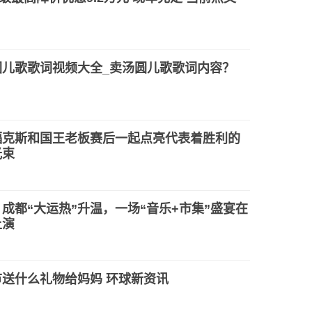
圆儿歌歌词视频大全_卖汤圆儿歌歌词内容？
福克斯和国王老板赛后一起点亮代表着胜利的
光束
成都“大运热”升温，一场“音乐+市集”盛宴在
上演
节送什么礼物给妈妈 环球新资讯