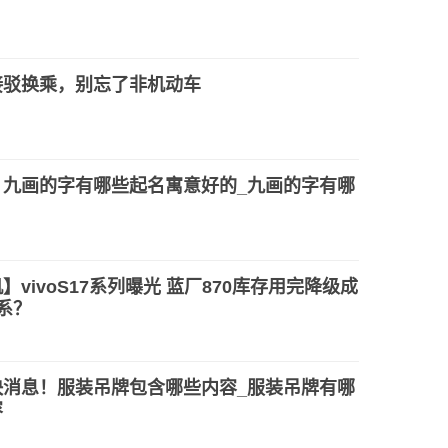
接驳换乘，别忘了非机动车
！九画的字有哪些起名寓意好的_九画的字有哪
】vivoS17系列曝光 蓝厂870库存用完降级成
系？
快消息！服装吊牌包含哪些内容_服装吊牌有哪
容