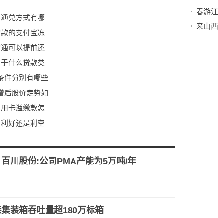
春游江
存通兑方式有哪
来山西
贷款的支付宝冻
贷通可以提前还
属于什么贷款类
条件分别有哪些
增后股价走势如
信用卡溢缴款怎
是利好还是利空
序主要有哪些？
上保险和线下保
百川股份:公司PMA产能为5万吨/年
集装箱吞吐量超180万标箱