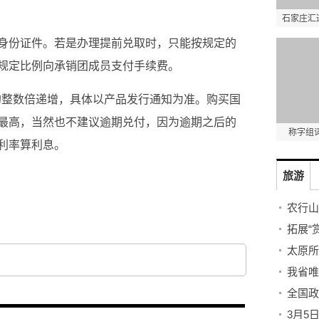
石家庄汇
身份证件。若是办理提前兑取时，只能按规定的
规定比例向承销团成员支付手续费。
元的整数倍递增，具体以产品发行通知为准。购买国
最高，当然也不建议逾期兑付，因为逾期之后的
称字组
利率算利息。
旅游
方式
储蓄国债
活期利率
农行山
拓展“
太原所
我省唯
全国政
3月5